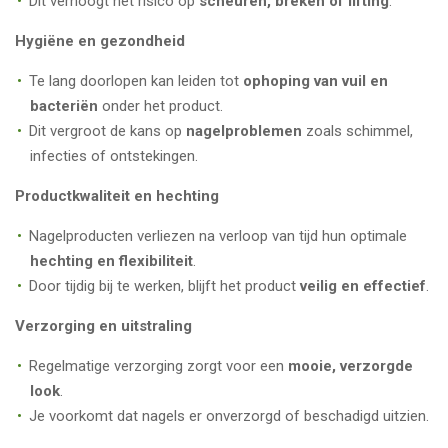
Dit verhoogt het risico op
scheuren, breken of lifting
.
Hygiëne en gezondheid
Te lang doorlopen kan leiden tot
ophoping van vuil en
bacteriën
onder het product.
Dit vergroot de kans op
nagelproblemen
zoals schimmel,
infecties of ontstekingen.
Productkwaliteit en hechting
Nagelproducten verliezen na verloop van tijd hun optimale
hechting en flexibiliteit
.
Door tijdig bij te werken, blijft het product
veilig en effectief
.
Verzorging en uitstraling
Regelmatige verzorging zorgt voor een
mooie, verzorgde
look
.
Je voorkomt dat nagels er onverzorgd of beschadigd uitzien.