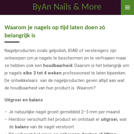
ByAn Nails & More
Ga
direct
naar
Waarom je nagels op tijd laten doen zó
de
belangrijk is
hoofdinhoud
Nagelproducten zoals gelpolish, BIAB of verstevigers zijn
ontworpen om je nagels te beschermen en te verfraaien maar
ze hebben ook een
houdbaarheid
. Daarom is het belangrijk om
je nagels
elke 3 tot 4 weken
professioneel te laten bijwerken.
De ontwikkelaars van de nagelproducten geven altijd aan wat
de houdbaarheid van hun product is. Waarom?
Uitgroei en balans
Je natuurlijke nagel groeit gemiddeld 2–3 mm per maand.
Hierdoor verschuift het product en ontstaat er
uitgroei
, wat
de
balans
van de nagel verstoort.